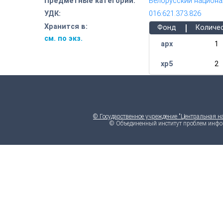
Предметные категории:
Белорусский национа
УДК:
016:621.373.826
|
Хранится в:
Фонд
Количе
см. по экз.
арх
1
хр5
2
© Государственное учреждение "Центральная н
© Объединенный институт проблем инфо