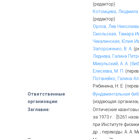
(редактор)
Котомцева, Людмила А
(редактор)
Орлов, Лев Николаеви
Смольская, Тамара И
Чекалинская, Юлия И
Запороженко, В. А.
(р
Леднева, Галина Петр
Микульский, А. А. (би
Елисеева, М. П.
(перев
Потанейко, Галина А
Рябинина, Н. Е. (пере
Ответственные
Фундаментальная биб
организации:
(издающая организац
Заглавие:
Оптические квантовые
за 1973 г. : [5261 на
при Институте физики 
др. ; переводы: А. А. 