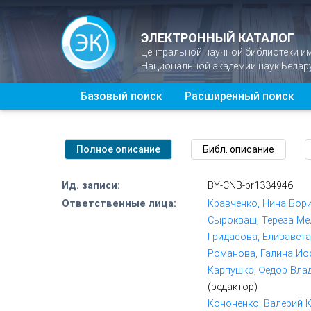
ЭЛЕКТРОННЫЙ КАТАЛОГ
Центральной научной библиотеки и
Национальной академии наук Белар
Базовый поиск
Расширенный поиск
Ид. записи:
BY-CNB-br1334946
Ответственные лица:
Кравченко, Нина Бор
Сырокваш, Тереза Ме
Гридасова, Елизавета
Романова, Галина Ио
Карпушко, Федор Влад
(редактор)
Кононенко, Валерий 