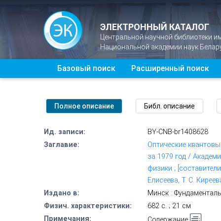
ЭЛЕКТРОННЫЙ КАТАЛОГ
Центральной научной библиотеки и
Национальной академии наук Белар
Базовый поиск
Расширенный поиск
Ид. записи:
BY-CNB-br1408628
Заглавие:
Оптические квантовые
за 1979 год / Академ
физики ; [составители:
Елисеева, Т. С. Киреев
Издано в:
Минск : Фундаменталь
Физич. характеристики:
682 с. ; 21 см
Примечания:
Содержание