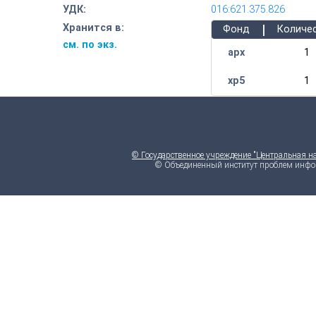
УДК:
016:621.375.826
|
Хранится в:
Фонд
Количе
см. по экз.
арх
1
хр5
1
© Государственное учреждение "Центральная н
© Объединенный институт проблем инфо