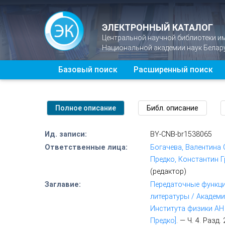
ЭЛЕКТРОННЫЙ КАТАЛОГ
Центральной научной библиотеки и
Национальной академии наук Белар
Базовый поиск
Расширенный поиск
Ид. записи:
BY-CNB-br1538065
Ответственные лица:
Богачева, Валентина
Предко, Константин Г
(редактор)
Заглавие:
Передаточные функции
литературы / Академи
Института физики АН ; 
Предко]
. — Ч. 4. Разд