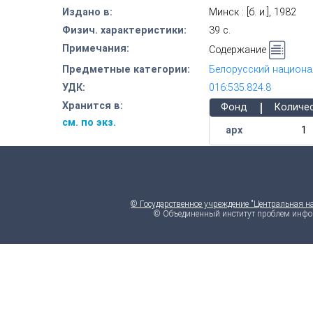
Издано в:
Минск : [б. и.], 1982
Физич. характеристики:
39 с.
Примечания:
Содержание
Предметные категории:
Белорусский национа
УДК:
016:535.824.8
|
Хранится в:
Фонд
Количе
см. по экз.
арх
1
© Государственное учреждение "Центральная н
© Объединенный институт проблем инфо