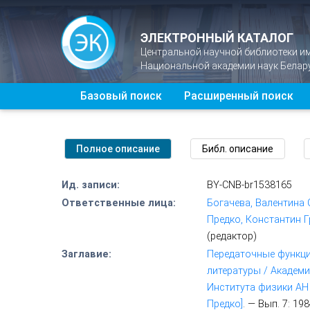
ЭЛЕКТРОННЫЙ КАТАЛОГ
Центральной научной библиотеки и
Национальной академии наук Белар
Базовый поиск
Расширенный поиск
Ид. записи:
BY-CNB-br1538165
Ответственные лица:
Богачева, Валентина
Предко, Константин Г
(редактор)
Заглавие:
Передаточные функции
литературы / Академи
Института физики АН ; 
Предко]
. — Вып. 7: 19