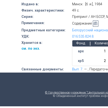
Издано в:
Минск : [б. и.], 1984
Физич. характеристики:
49 с.
Серия:
Препринт / АН БССР, 
Примечания:
Содержание
Предметные категории:
Белорусский национа
УДК:
016:535.824.8
|
Хранится в:
Фонд
Количе
см. по экз.
арх
1
хр5
2
Связанные документы:
Вып. 7
. — ; Передато
© Государственное учреждение "Центральная н
© Объединенный институт проблем инфо