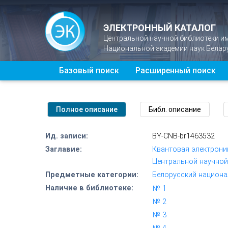
ЭЛЕКТРОННЫЙ КАТАЛОГ
Центральной научной библиотеки и
Национальной академии наук Белар
Базовый поиск
Расширенный поиск
Ид. записи:
BY-CNB-br1463532
Заглавие:
Квантовая электроник
Центральной научной
Предметные категории:
Белорусский национа
Наличие в библиотеке:
№ 1
*
№ 2
*
№ 3
*