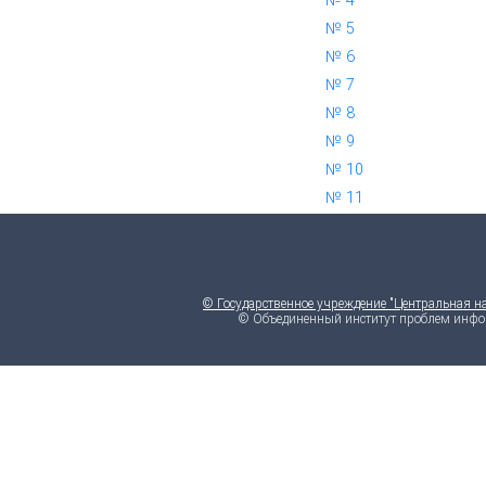
№ 4
*
№ 5
*
№ 6
*
№ 7
*
№ 8
*
№ 9
*
№ 10
*
№ 11
*
© Государственное учреждение "Центральная н
© Объединенный институт проблем инфо