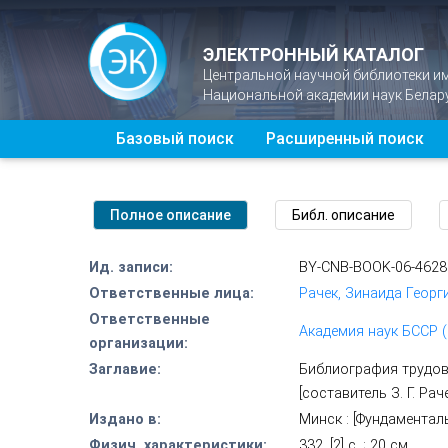
ЭЛЕКТРОННЫЙ КАТАЛОГ
Центральной научной библиотеки и
Национальной академии наук Белар
Базовый поиск
Расширенный поиск
Ид. записи:
BY-CNB-BOOK-06-4628
Ответственные лица:
Рачек, Зинаида Георги
Ответственные
Академия наук БССР 
организации:
Заглавие:
Библиография трудов 
[составитель З. Г. Ра
Издано в:
Минск : [Фундаментал
Физич. характеристики:
332, [2] с. ; 20 см