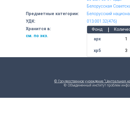
Белорусская Советск
Предметные категории:
Белорусский национа
УДК:
013:001.32(476)
|
Хранится в:
Фонд
Количе
см. по экз.
арх
1
хр5
3
© Государственное учреждение "Центральная н
© Объединенный институт проблем инфо