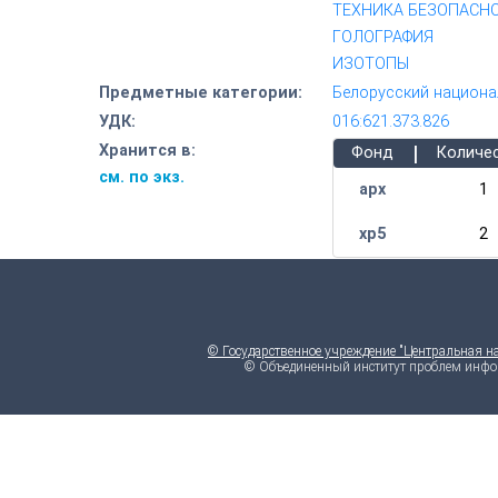
ТЕХНИКА БЕЗОПАСН
ГОЛОГРАФИЯ
ИЗОТОПЫ
Предметные категории:
Белорусский национа
УДК:
016:621.373.826
|
Хранится в:
Фонд
Количе
см. по экз.
арх
1
хр5
2
© Государственное учреждение "Центральная н
© Объединенный институт проблем инфо