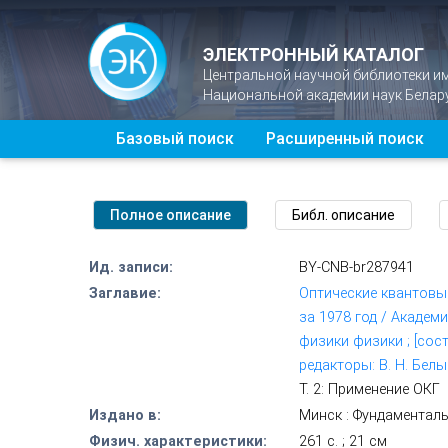
ЭЛЕКТРОННЫЙ КАТАЛОГ
Центральной научной библиотеки и
Национальной академии наук Белар
Базовый поиск
Расширенный поиск
Ид. записи:
BY-CNB-br287941
Заглавие:
Оптические квантовые
за 1978 год / Академ
физики физики ; [сост
редакторы: В. Н. Белый
Т. 2: Применение ОКГ
Издано в:
Минск : Фундаменталь
Физич. характеристики:
261 с. ; 21 см