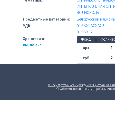
Тематика:
ОПТИЧЕСКИЕ ПРИБО
ИНТЕГРАЛЬНАЯ ОПТ
ВОЛНОВОДЫ
Предметные категории:
Белорусский национа
УДК:
016:621.372.82.5
016:681.7
|
Хранится в:
Фонд
Количе
см. по экз.
арх
1
хр5
2
© Государственное учреждение "Центральная н
© Объединенный институт проблем инфо