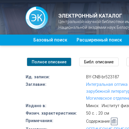
ЭЛЕКТРОННЫЙ КАТАЛОГ
Центральной научной библиотеки и
Национальной академии наук Белар
Базовый поиск
Расширенный поиск
Ид. записи:
BY-CNB-br523187
Заглавие:
Интегральная оптика 
зарубежной литератур
Могилевское отделен
Издано в:
Минск : Институт физ
Физич. характеристики:
50 с. ; 20 см
Примечания:
Содержание