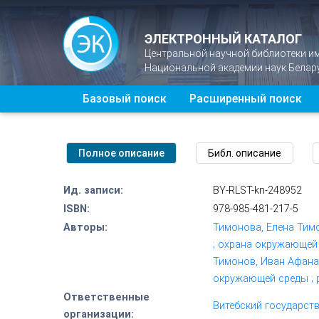
ЭЛЕКТРОННЫЙ КАТАЛОГ
Центральной научной библиотеки и
Национальной академии наук Белар
Базовый поиск
Расширенный поиск
Ид. записи:
BY-RLST-kn-248952
ISBN:
978-985-481-217-5
Авторы:
Тимонова, Елена Тим
; охрана окружающей 
Тимонов, Иван Афанас
окружающей среды ; р
Ответственные
Витебский государст
организации: