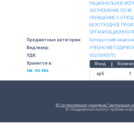
РАЦИОНАЛЬНОЕ ИСП
ЗАГРЯЗНЕНИЕ ПОЧВ
ОБРАЩЕНИЕ С ОТХО
БЕЗОТХОДНОЕ ПРОИ
ОРГАНИЗАЦИОННО-П
Предметные категории:
Белорусский национа
Вид/жанр:
УЧЕБНО-МЕТОДИЧЕСК
УДК:
502/504(075)
|
Хранится в:
Фонд
Количе
см. по экз.
хр5
1
© Государственное учреждение "Центральная н
© Объединенный институт проблем инфо