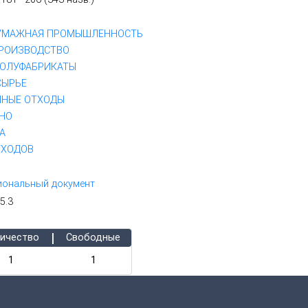
УМАЖНАЯ ПРОМЫШЛЕННОСТЬ
РОИЗВОДСТВО
ПОЛУФАБРИКАТЫ
СЫРЬE
ННЫЕ ОТХОДЫ
НО
А
ТХОДОВ
иональный документ
5.3
|
ичество
Свободные
1
1