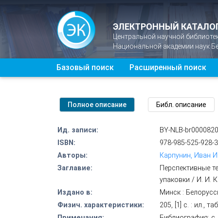
ЭЛЕКТРОННЫЙ КАТАЛО
Центральной научной библиоте
Национальной академии наук Б
Базовый поиск
Расширенный поиск
Ид. записи:
BY-NLB-br000082
ISBN:
978-985-525-928-3
Авторы:
Карпунин, Иван И
Заглавие:
Перспективные т
упаковки / И. И. 
Издано в:
Минск : Белорусс
Физич. характеристики:
205, [1] с. : ил., та
Примечания:
Библиография: с.