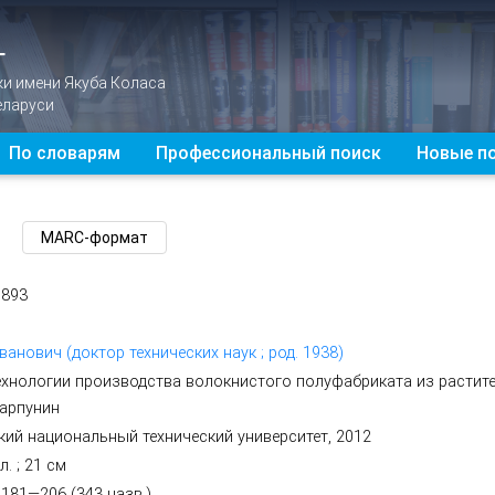
Г
ки имени Якуба Коласа
еларуси
По словарям
Профессиональный поиск
Новые п
0893
ванович (доктор технических наук ; род. 1938)
ехнологии производства волокнистого полуфабриката из растите
Карпунин
кий национальный технический университет, 2012
бл. ; 21 см
 181―206 (343 назв.)