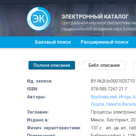
ЭЛЕКТРОННЫЙ КАТАЛОГ
Центральной научной библиотеки и
Национальной академии наук Белар
Базовый поиск
Расширенный поиск
Ид. записи:
BY-NLB-br0001825710
ISBN:
978-985-7267-21-7
Авторы:
Врублевский, Игорь А
Лушпа, Никита Васил
Заглавие:
Процессы электронног
Издано в:
Минск : Бестпринт, 2
Физич. характеристики:
131 с. : ил., цв. ил., та
Примечания:
Библиография: с. 118