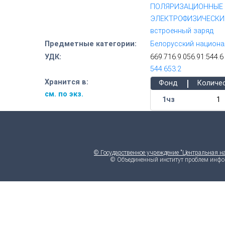
ПОЛЯРИЗАЦИОННЫЕ
ЭЛЕКТРОФИЗИЧЕСКИ
встроенный заряд
Предметные категории:
Белорусский национа
УДК:
669.716.9.056.91:544.6
544.653.2
|
Хранится в:
Фонд
Количе
см. по экз.
1чз
1
© Государственное учреждение "Центральная н
© Объединенный институт проблем инфо