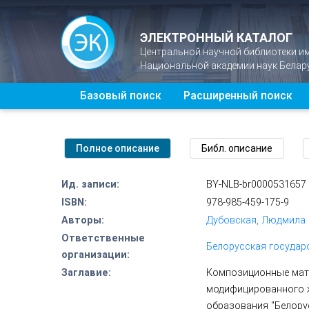
ЭЛЕКТРОННЫЙ КАТАЛОГ
Центральной научной библиотеки и
Национальной академии наук Белар
Базовый поиск
Расширенный поиск
Ид. записи:
BY-NLB-br0000531657
ISBN:
978-985-459-175-9
Авторы:
Дубовская, Людмила 
Ответственные
Белорусская государ
организации:
Заглавие:
Композиционные мате
модифицированного жи
образования "Белору