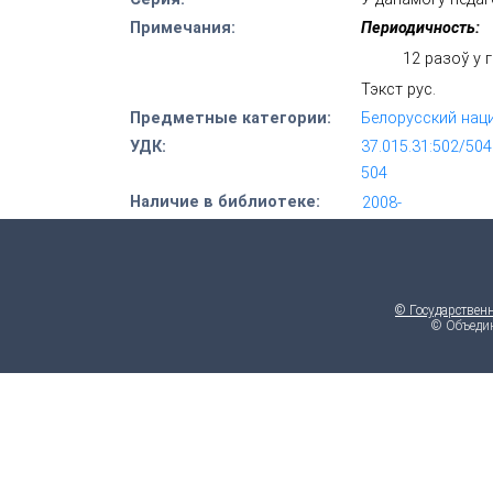
Примечания:
Периодичность:
12 разоў у г
Тэкст рус.
Предметные категории:
Белорусский нац
УДК:
37.015.31:502/504
504
Наличие в библиотеке:
2008-
© Государствен
© Объедин