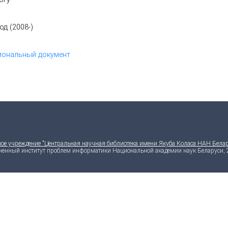
од (2008-)
иональный документ
ное учреждение "Центральная научная библиотека имени Якуба Коласа НАН Белар
енный институт проблем информатики Национальной академии наук Беларуси, 