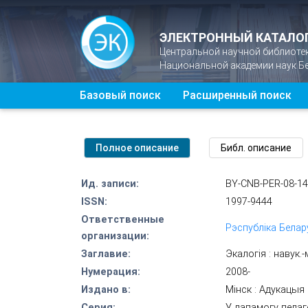
ЭЛЕКТРОННЫЙ КАТАЛО
Центральной научной библиоте
Национальной академии наук Б
Базовый поиск
Расширенный поиск
Ид. записи:
BY-CNB-PER-08-1
ISSN:
1997-9444
Ответственные
Рэспубліка Белар
организации:
Заглавие:
Экалогія : навук.
Нумерация:
2008-
Издано в:
Мінск : Адукацыя 
Серия:
У дапамогу педаг