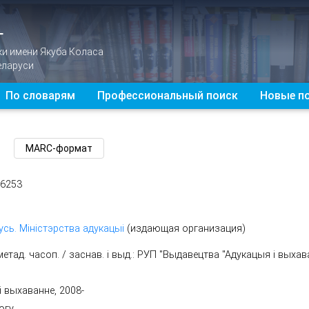
Г
ки имени Якуба Коласа
еларуси
По словарям
Профессиональный поиск
Новые п
46253
усь. Міністэрства адукацыі
(издающая организация)
-метад. часоп. / заснав. і выд.: РУП "Выдавецтва "Адукацыя і выха
і выхаванне, 2008-
огу