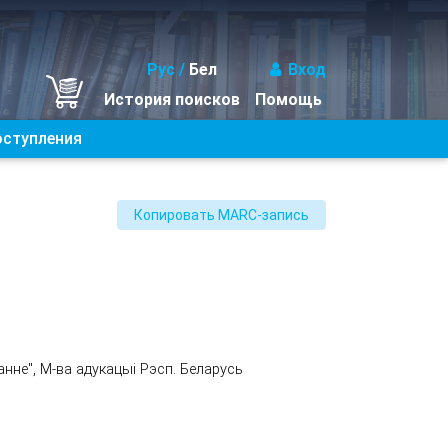
Рус
/
Бел
Вход
История поисков
Помощь
оступления
ванне", М-ва адукацыі Рэсп. Беларусь