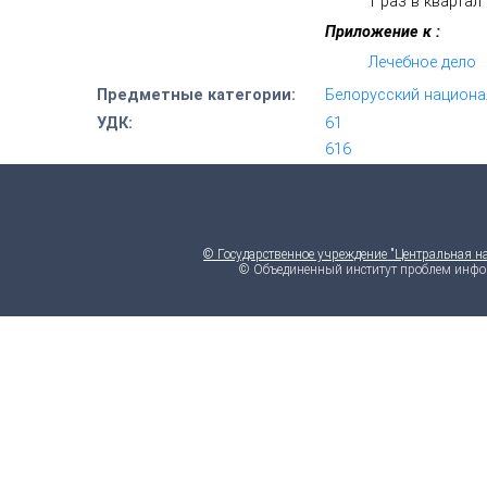
1 раз в квартал
Приложение к :
Лечебное дело
Предметные категории:
Белорусский национа
УДК:
61
616
© Государственное учреждение "Центральная н
© Объединенный институт проблем инфо