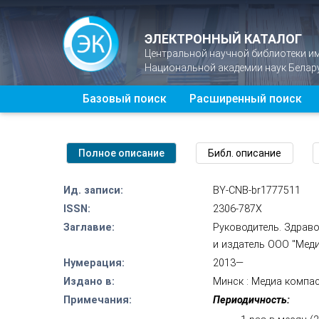
ЭЛЕКТРОННЫЙ КАТАЛОГ
Центральной научной библиотеки и
Национальной академии наук Белар
Базовый поиск
Расширенный поиск
Ид. записи:
BY-CNB-br1777511
ISSN:
2306-787X
Заглавие:
Руководитель. Здрав
и издатель ООО "Мед
Нумерация:
2013—
Издано в:
Минск : Медиа компа
Примечания:
Периодичность: