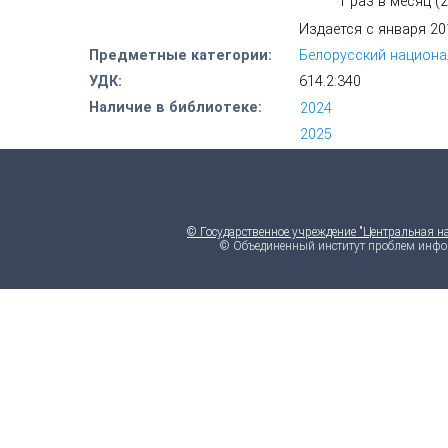
1 раз в месяц (
Издается с января 201
Предметные категории:
Белорусский национа
УДК:
614.2:340
Наличие в библиотеке:
2024
*
2025
*
© Государственное учреждение "Центральная н
© Объединенный институт проблем инфо