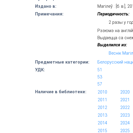
Издано в:
Магілеў : [б. в.], 20
Примечания:
Периодичность:
2 разы у год
Рэзюмэ на англі
Выдаецца са снеж
Выделился из:
Веснік Магі
Предметные категории:
Белорусский нац
УДК:
51
53
57
Наличие в библиотеке:
2010
*
2020
*
2011
*
2021
*
2012
*
2022
*
2013
*
2023
*
2014
*
2024
*
2015
*
2025
*