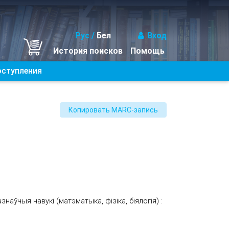
Рус
/
Бел
Вход
История поисков
Помощь
оступления
наўчыя навукі (матэматыка, фізіка, біялогія) :