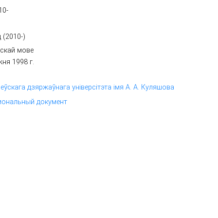
10-
 (2010-)
йскай мове
ня 1998 г.
леўскага дзяржаўнага універсітэта імя А. А. Куляшова
иональный документ