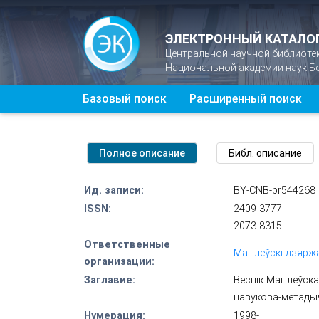
ЭЛЕКТРОННЫЙ КАТАЛО
Центральной научной библиоте
Национальной академии наук Б
Базовый поиск
Расширенный поиск
Ид. записи:
BY-CNB-br544268
ISSN:
2409-3777
2073-8315
Ответственные
Магілёўскі дзяржа
организации:
Заглавие:
Веснік Магілеўска
навукова-метады
Нумерация:
1998-