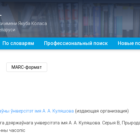
Г
ки имени Якуба Коласа
еларуси
По словарям
Профессиональный поиск
Новые п
ўны ўніверсітэт імя А. А. Куляшова
(издающая организация)
га дзяржаўнага універсітэта імя А. А. Куляшова. Серыя В, Прыродаз
чны часопіс