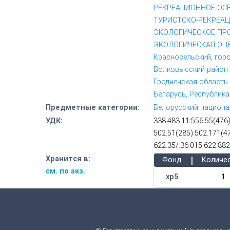
РЕКРЕАЦИОННОЕ ОС
ТУРИСТСКО-РЕКРЕА
ЭКОЛОГИЧЕСКОЕ ПР
ЭКОЛОГИЧЕСКАЯ ОЦ
Красносельский, гор
Волковысский район 
Гродненская область
Беларусь, Республика
Предметные категории:
Белорусский национа
УДК:
338.483.11:556.55(476
502.51(285):502.171(4
622.35/.36.015:622.88
|
Хранится в:
Фонд
Количе
см. по экз.
хр5
1