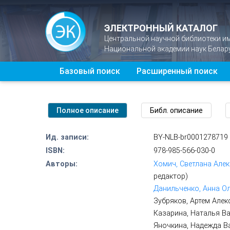
ЭЛЕКТРОННЫЙ КАТАЛОГ
Центральной научной библиотеки и
Национальной академии наук Белар
Базовый поиск
Расширенный поиск
Ид. записи:
BY-NLB-br0001278719
ISBN:
978-985-566-030-0
Авторы:
Хомич, Светлана Алек
редактор)
Данильченко, Анна Ол
Зубряков, Артем Алек
Казарина, Наталья Ва
Яночкина, Надежда Ва