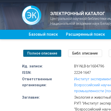
ЭЛЕКТРОННЫЙ КАТАЛОГ
Центральной научной библиотеки и
Национальной академии наук Белар
Базовый поиск
Расширенный поиск
Ид. записи:
BY-NLB-br1604796
ISSN:
2224-1647
Ответственные
Институт эксперимен
организации:
Всероссийский научн
промышленности (пос
Заглавие:
Экология и животный
РУП "Институт экспер
"Всероссийский науч