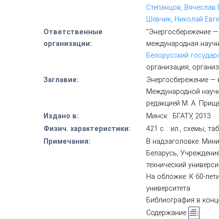
Степанцов, Вячеслав 
Шевчик, Николай Евген
Ответственные
"Энергосбережение —
организации:
международная научно
Белорусский государ
организация, органи
Заглавие:
Энергосбережение — 
Международной научно
редакцией М. А. Прищ
Издано в:
Минск : БГАТУ, 2013
Физич. характеристики:
421 с. : ил., схемы, таб
Примечания:
В надзаголовке: Мин
Беларусь, Учреждени
технический универси
На обложке: К 60-ле
университета
Библиография в конц
Содержание