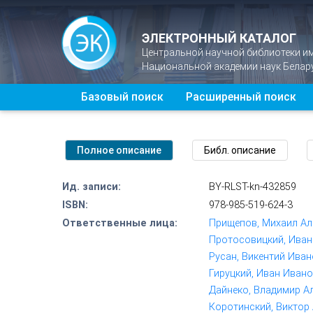
ЭЛЕКТРОННЫЙ КАТАЛОГ
Центральной научной библиотеки и
Национальной академии наук Белар
Базовый поиск
Расширенный поиск
Ид. записи:
BY-RLST-kn-432859
ISBN:
978-985-519-624-3
Ответственные лица:
Прищепов, Михаил Але
Протосовицкий, Иван 
Русан, Викентий Ивано
Гируцкий, Иван Иванов
Дайнеко, Владимир Ал
Коротинский, Виктор А